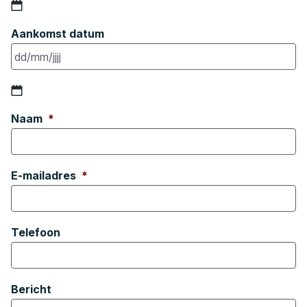
DD
Aankomst datum
slash
MM
slash
JJJJ
DD
Naam
*
slash
MM
slash
JJJJ
E-mailadres
*
Telefoon
Bericht