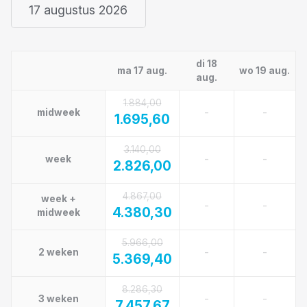
17 augustus 2026
di 18
ma 17 aug.
wo 19 aug.
aug.
1.884,00
-
-
midweek
1.695,60
3.140,00
-
-
week
2.826,00
4.867,00
week +
-
-
4.380,30
midweek
5.966,00
-
-
2 weken
5.369,40
8.286,30
-
-
3 weken
7.457,67