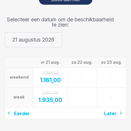
Selecteer een datum om de beschikbaarheid
te zien:
21 augustus 2026
vr 21 aug.
za 22 aug.
zo 23 aug.
1.290,00
-
-
weekend
1.161,00
2.150,00
-
-
week
1.935,00
Eerder
Later