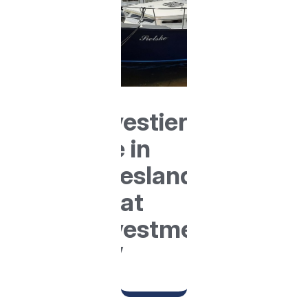
Investieren
Sie in
Friesland
Boat
Investment
BV