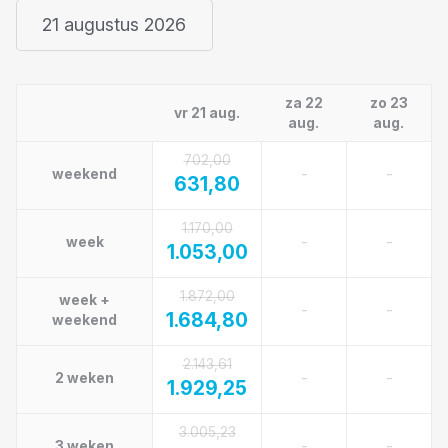
21 augustus 2026
za 22
zo 23
vr 21 aug.
aug.
aug.
702,00
-
-
weekend
631,80
1.170,00
-
-
week
1.053,00
1.872,00
week +
-
-
1.684,80
weekend
2.143,61
-
-
2 weken
1.929,25
3.005,23
-
-
3 weken